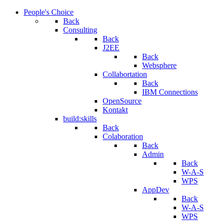
People's Choice
Back
Consulting
Back
J2EE
Back
Websphere
Collabortation
Back
IBM Connections
OpenSource
Kontakt
build:skills
Back
Colaboration
Back
Admin
Back
W-A-S
WPS
AppDev
Back
W-A-S
WPS