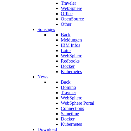
Traveler
WebSphere
Office
OpenSource
Other
Sonstiges
Back
Meldungen
IBM Infos
Lotus
WebSphere
Redbooks
Docker
Kubernetes
News
Back
Domino
Traveler
WebSphere
WebSphere Portal
Connections
Sametime
Docker
Kubernetes
Download