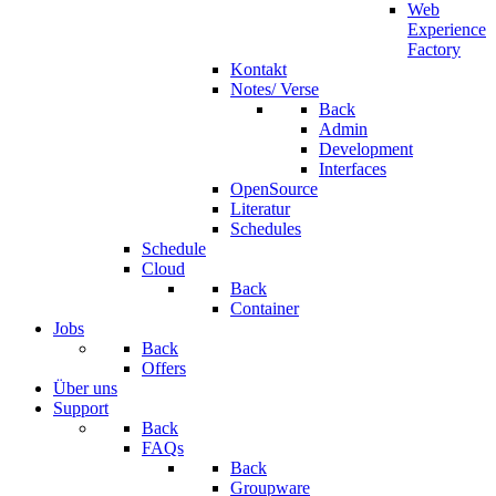
Web
Experience
Factory
Kontakt
Notes/ Verse
Back
Admin
Development
Interfaces
OpenSource
Literatur
Schedules
Schedule
Cloud
Back
Container
Jobs
Back
Offers
Über uns
Support
Back
FAQs
Back
Groupware